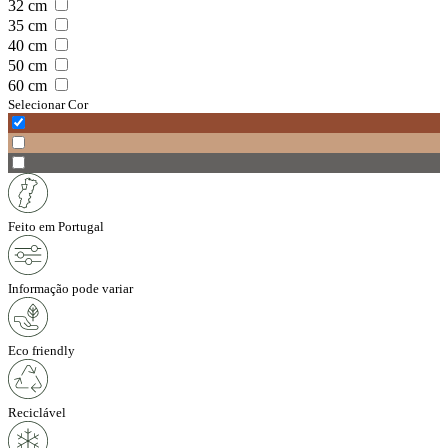
32
cm
35
cm
40
cm
50
cm
60
cm
Selecionar Cor
Feito em Portugal
Informação pode variar
Eco friendly
Reciclável