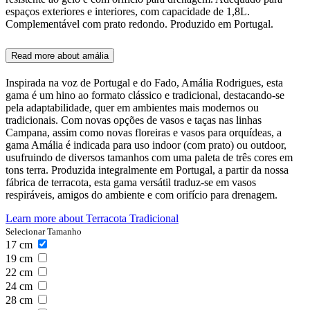
espaços exteriores e interiores, com capacidade de 1,8L.
Complementável com prato redondo. Produzido em Portugal.
Read more about
amália
Inspirada na voz de Portugal e do Fado, Amália Rodrigues, esta
gama é um hino ao formato clássico e tradicional, destacando-se
pela adaptabilidade, quer em ambientes mais modernos ou
tradicionais. Com novas opções de vasos e taças nas linhas
Campana, assim como novas floreiras e vasos para orquídeas, a
gama Amália é indicada para uso indoor (com prato) ou outdoor,
usufruindo de diversos tamanhos com uma paleta de três cores em
tons terra. Produzida integralmente em Portugal, a partir da nossa
fábrica de terracota, esta gama versátil traduz-se em vasos
respiráveis, amigos do ambiente e com orifício para drenagem.
Learn more about
Terracota Tradicional
Selecionar Tamanho
17
cm
19
cm
22
cm
24
cm
28
cm