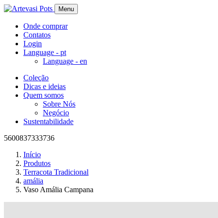
Menu
Onde comprar
Contatos
Login
Language -
pt
Language -
en
Coleção
Dicas e ideias
Quem somos
Sobre Nós
Negócio
Sustentabilidade
5600837333736
Início
Produtos
Terracota Tradicional
amália
Vaso Amália Campana