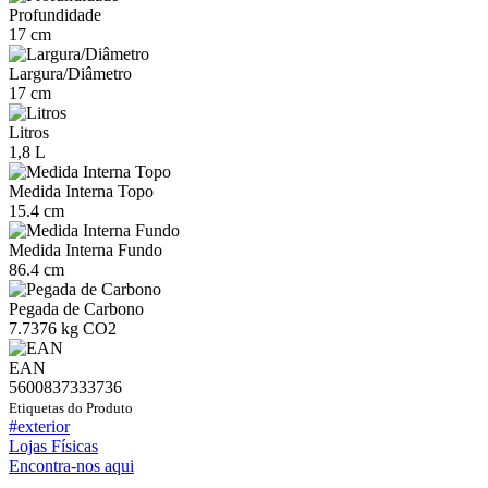
Profundidade
17 cm
Largura/Diâmetro
17 cm
Litros
1,8 L
Medida Interna Topo
15.4 cm
Medida Interna Fundo
86.4 cm
Pegada de Carbono
7.7376 kg CO2
EAN
5600837333736
Etiquetas do Produto
#exterior
Lojas Físicas
Encontra-nos aqui