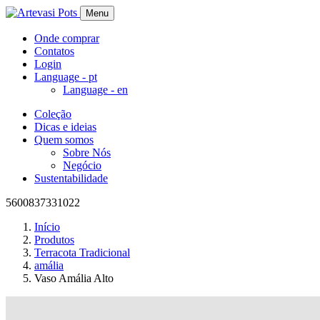
Menu
Onde comprar
Contatos
Login
Language -
pt
Language -
en
Coleção
Dicas e ideias
Quem somos
Sobre Nós
Negócio
Sustentabilidade
5600837331022
Início
Produtos
Terracota Tradicional
amália
Vaso Amália Alto