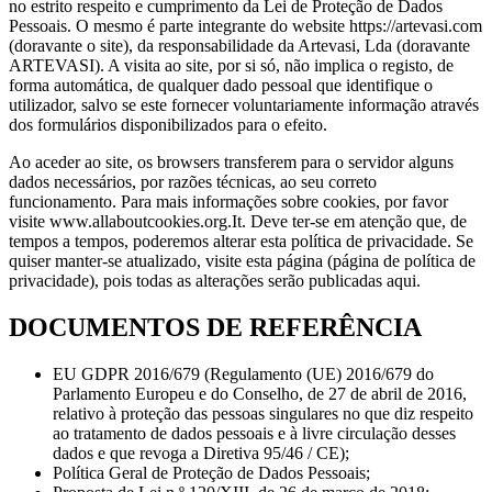
no estrito respeito e cumprimento da Lei de Proteção de Dados
Pessoais. O mesmo é parte integrante do website https://artevasi.com
(doravante o site), da responsabilidade da Artevasi, Lda (doravante
ARTEVASI). A visita ao site, por si só, não implica o registo, de
forma automática, de qualquer dado pessoal que identifique o
utilizador, salvo se este fornecer voluntariamente informação através
dos formulários disponibilizados para o efeito.
Ao aceder ao site, os browsers transferem para o servidor alguns
dados necessários, por razões técnicas, ao seu correto
funcionamento. Para mais informações sobre cookies, por favor
visite www.allaboutcookies.org.It. Deve ter-se em atenção que, de
tempos a tempos, poderemos alterar esta política de privacidade. Se
quiser manter-se atualizado, visite esta página (página de política de
privacidade), pois todas as alterações serão publicadas aqui.
DOCUMENTOS DE REFERÊNCIA
EU GDPR 2016/679 (Regulamento (UE) 2016/679 do
Parlamento Europeu e do Conselho, de 27 de abril de 2016,
relativo à proteção das pessoas singulares no que diz respeito
ao tratamento de dados pessoais e à livre circulação desses
dados e que revoga a Diretiva 95/46 / CE);
Política Geral de Proteção de Dados Pessoais;