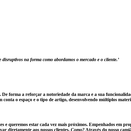
s e disruptivos na forma como abordamos o mercado e o cliente.’
. De forma a reforçar a notoriedade da marca e a sua funcionalid
 conta o espaço e o tipo de artigo, desenvolvendo múltiplos mater
tes e queremos estar
cada vez mais próximos
. Empenhados em prop
ar diretamente aos nossos clientes.
Como?
Através do nosso camiã