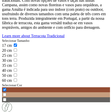
tradicionais. Com novas opções de vasos e taças nas linhas
Campana, assim como novas floreiras e vasos para orquídeas, a
gama Amália é indicada para uso indoor (com prato) ou outdoor,
usufruindo de diversos tamanhos com uma paleta de três cores em
tons terra. Produzida integralmente em Portugal, a partir da nossa
fábrica de terracota, esta gama versátil traduz-se em vasos
respiráveis, amigos do ambiente e com orifício para drenagem.
Learn more about
Terracota Tradicional
Selecionar Tamanho
17
cm
20
cm
25
cm
30
cm
35
cm
40
cm
50
cm
60
cm
Selecionar Cor