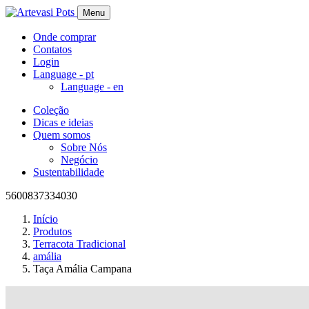
Menu
Onde comprar
Contatos
Login
Language -
pt
Language -
en
Coleção
Dicas e ideias
Quem somos
Sobre Nós
Negócio
Sustentabilidade
5600837334030
Início
Produtos
Terracota Tradicional
amália
Taça Amália Campana