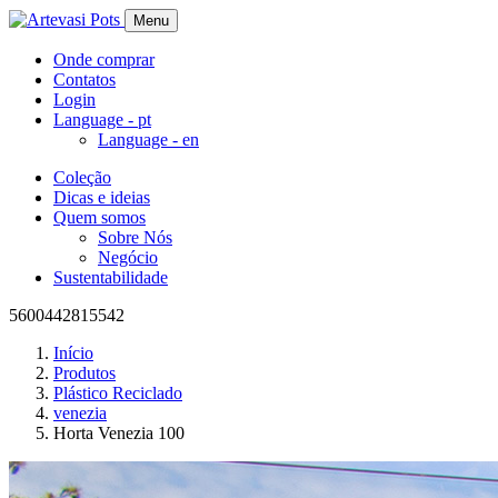
Menu
Onde comprar
Contatos
Login
Language -
pt
Language -
en
Coleção
Dicas e ideias
Quem somos
Sobre Nós
Negócio
Sustentabilidade
5600442815542
Início
Produtos
Plástico Reciclado
venezia
Horta Venezia 100