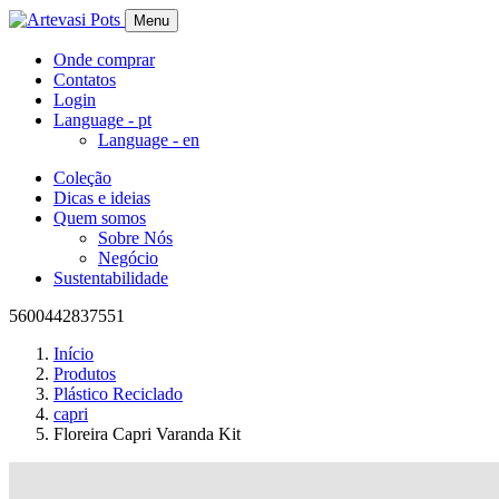
Menu
Onde comprar
Contatos
Login
Language -
pt
Language -
en
Coleção
Dicas e ideias
Quem somos
Sobre Nós
Negócio
Sustentabilidade
5600442837551
Início
Produtos
Plástico Reciclado
capri
Floreira Capri Varanda Kit